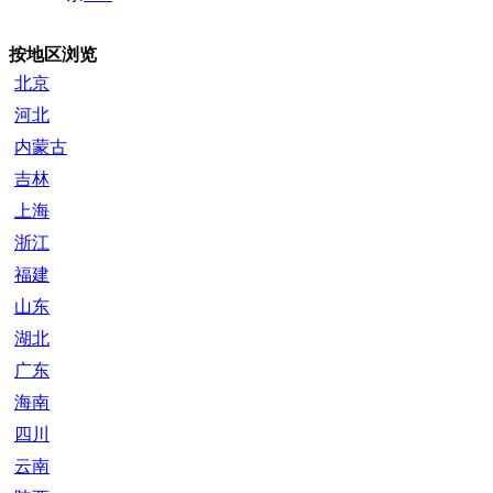
按地区浏览
北京
河北
内蒙古
吉林
上海
浙江
福建
山东
湖北
广东
海南
四川
云南