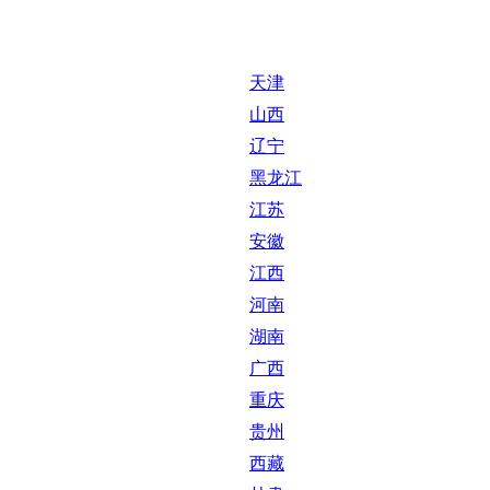
天津
山西
辽宁
黑龙江
江苏
安徽
江西
河南
湖南
广西
重庆
贵州
西藏