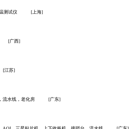
炉温测试仪
[上海]
[广西]
[江苏]
，流水线，老化房
[广东]
，AOI，三星贴片机，上下收板机，接驳台，流水线
[广东]