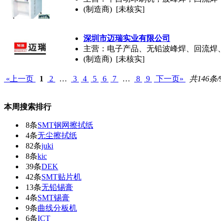
(制造商) [未核实]
深圳市迈瑞实业有限公司
主营：电子产品、无铅波峰焊、回流焊
(制造商) [未核实]
«上一页
1
2
…
3
4
5
6
7
…
8
9
下一页»
共146条/
本周搜索排行
8条
SMT钢网擦拭纸
4条
无尘擦拭纸
82条
juki
8条
kic
39条
DEK
42条
SMT贴片机
13条
无铅锡膏
4条
SMT锡膏
9条
曲线分板机
6条
ICT