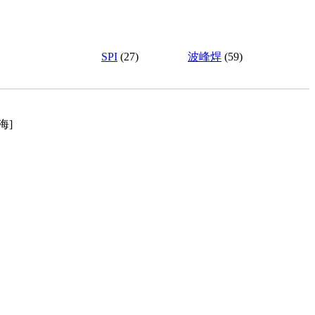
SPI
(27)
波峰焊
(59)
海]