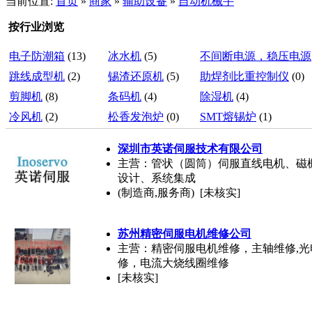
当前位置:
首页
»
商家
»
辅助设备
»
自动机械手
按行业浏览
电子防潮箱
(13)
冰水机
(5)
不间断电源，稳压电源
跳线成型机
(2)
锡渣还原机
(5)
助焊剂比重控制仪
(0)
剪脚机
(8)
条码机
(4)
除湿机
(4)
冷风机
(2)
松香发泡炉
(0)
SMT熔锡炉
(1)
深圳市英诺伺服技术有限公司
主营：管状（圆筒）伺服直线电机、磁
设计、系统集成
(制造商,服务商) [未核实]
苏州精密伺服电机维修公司
主营：精密伺服电机维修，主轴维修,
修，电流大烧线圈维修
[未核实]