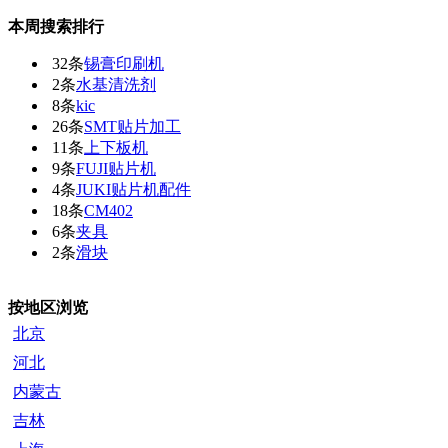
本周搜索排行
32条
锡膏印刷机
2条
水基清洗剂
8条
kic
26条
SMT贴片加工
11条
上下板机
9条
FUJI贴片机
4条
JUKI贴片机配件
18条
CM402
6条
夹具
2条
滑块
按地区浏览
北京
河北
内蒙古
吉林