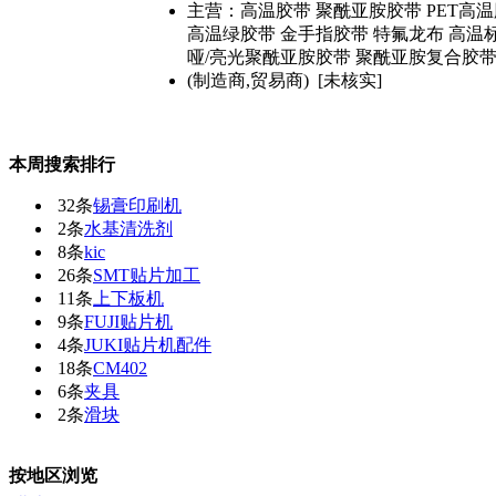
主营：高温胶带 聚酰亚胺胶带 PET高温
高温绿胶带 金手指胶带 特氟龙布 高温
哑/亮光聚酰亚胺胶带 聚酰亚胺复合胶带
(制造商,贸易商) [未核实]
本周搜索排行
32条
锡膏印刷机
2条
水基清洗剂
8条
kic
26条
SMT贴片加工
11条
上下板机
9条
FUJI贴片机
4条
JUKI贴片机配件
18条
CM402
6条
夹具
2条
滑块
按地区浏览