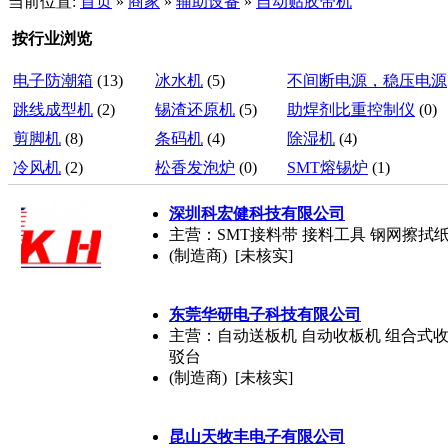
当前位置:
首页
»
商家
»
辅助设备
»
自动贴胶带机
按行业浏览
电子防潮箱
(13)
冰水机
(5)
不间断电源，稳压电源
跳线成型机
(2)
锡渣还原机
(5)
助焊剂比重控制仪
(0)
剪脚机
(8)
条码机
(4)
除湿机
(4)
冷风机
(2)
松香发泡炉
(0)
SMT熔锡炉
(1)
深圳科宏健科技有限公司
主营：SMT接料带 接料工具 钢网擦拭
(制造商) [未核实]
东莞华研电子科技有限公司
主营：自动送板机 自动收板机 组合式收
驳台
(制造商) [未核实]
昆山天牧丰电子有限公司