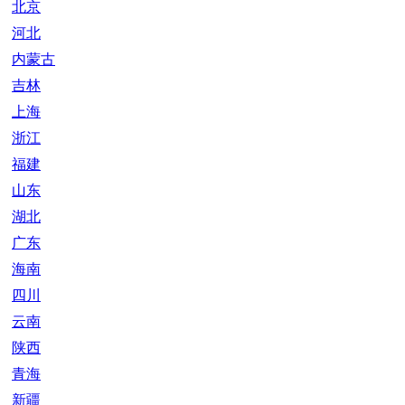
北京
河北
内蒙古
吉林
上海
浙江
福建
山东
湖北
广东
海南
四川
云南
陕西
青海
新疆